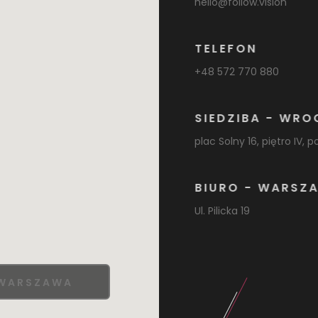
hello@follow.vision
TELEFON
+48 572 770 880
SIEDZIBA - WR
plac Solny 16, piętro IV, p
BIURO - WARSZ
Ul. Pilicka 19
WARSZAWA