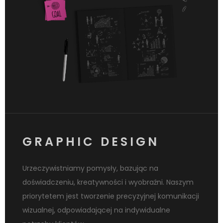
GRAPHIC DESIGN
Urzeczywistniamy pomysły, bazując na
doświadczeniu, kreatywności i wyobraźni. Naszym
priorytetem jest tworzenie precyzyjnej komunikacji
wizualnej, odpowiadającej na indywidualne