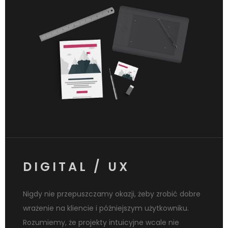
DIGITAL / UX
Nigdy nie przepuszczamy okazji, żeby zrobić dobre
wrażenie na kliencie i późniejszym użytkowniku.
Rozumiemy, że projekty intuicyjne wcale nie