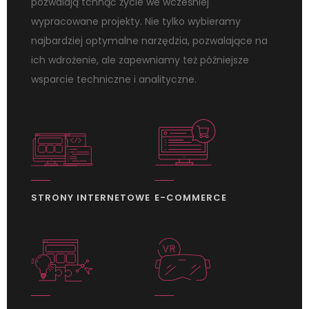
pozwalają tchnąć życie we wcześniej
wypracowane projekty. Nie tylko wybieramy
najbardziej optymalne narzędzia, pozwalające na
ich wdrożenie, ale zapewniamy też późniejsze
wsparcie techniczne i analityczne.
STRONY INTERNETOWE
E-COMMERCE