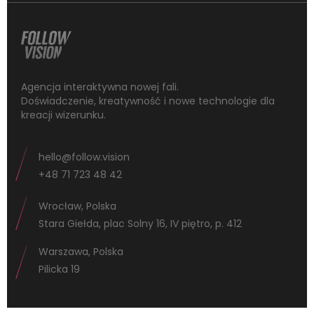
Agencja interaktywna nowej fali.
Doświadczenie, kreatywność i nowe technologie dla
kreacji wizerunku.
hello@follow.vision
+48 71 723 48 42
Wrocław, Polska
Stara Giełda, plac Solny 16, IV piętro, p. 412
Warszawa, Polska
Pilicka 19